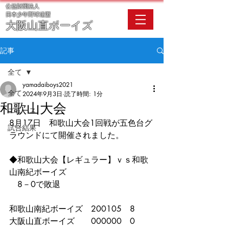
公益財団法人
​日本少年野球連盟
大阪
山直ボーイズ
記事
全て
yamadaiboys2021
全て
2024年9月3日
読了時間: 1分
和歌山大会
ニュース
8月17日　和歌山大会1回戦が五色台グ
試合結果
ラウンドにて開催されました。
◆和歌山大会【レギュラー】ｖｓ和歌
山南紀ボーイズ　
　8－0で敗退
和歌山南紀ボーイズ　200105　8
大阪山直ボーイズ　　000000　0