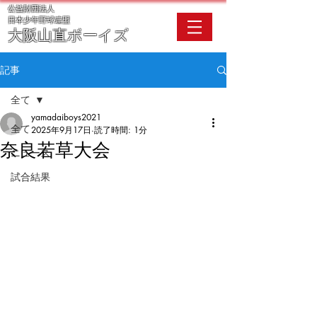
公益財団法人
​日本少年野球連盟
大阪
山直ボーイズ
記事
全て
yamadaiboys2021
全て
2025年9月17日
読了時間: 1分
奈良若草大会
ニュース
試合結果