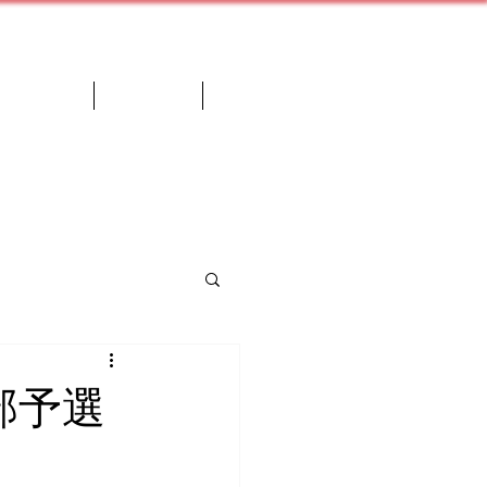
ケジュール
年間予定
More
部予選