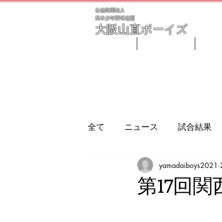
公益財団法人
​日本少年野球連盟
大阪
山直ボーイズ
ホーム
ごあいさつ
指導
全て
ニュース
試合結果
yamadaiboys2021
第17回