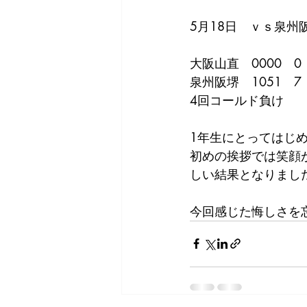
5月18日　ｖｓ泉
大阪山直　0000　0
泉州阪堺　1051　7
4回コールド負け
1年生にとってはじ
初めの挨拶では笑顔
しい結果となりまし
今回感じた悔しさを