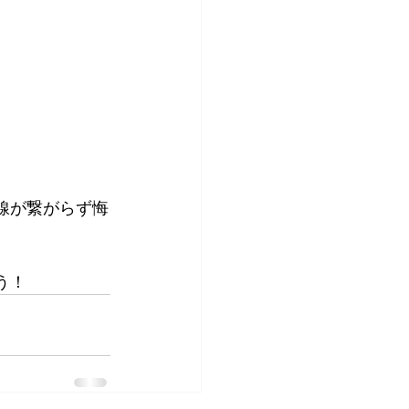
線が繋がらず悔
う！