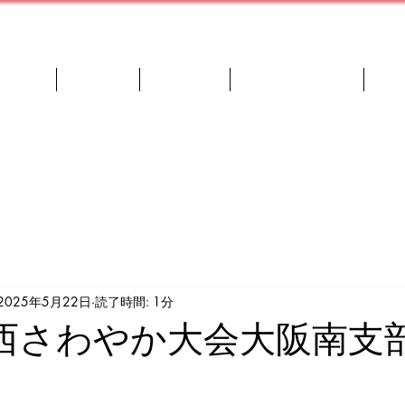
者紹介
OB進路
選手紹介
西島監督ブログ
ス
2025年5月22日
読了時間: 1分
関西さわやか大会大阪南支