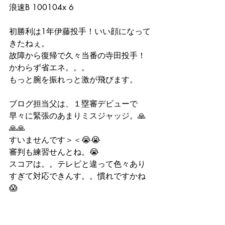
浪速B 100104x 6
初勝利は1年伊藤投手！いい顔になって
きたねぇ。
故障から復帰で久々当番の寺田投手！
かわらず省エネ。。。
もっと腕を振れっと激が飛びます。
ブログ担当父は、１塁審デビューで
早々に緊張のあまりミスジャッジ。🙏
🙏🙏
すいませんです＞＜😭😭
審判も練習せんとね。😭
スコアは。。テレビと違って色々あり
すぎて対応できんす。。慣れですかね
😱