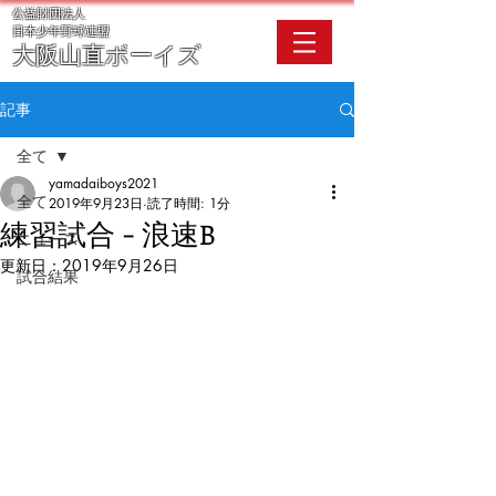
公益財団法人
​日本少年野球連盟
大阪
山直ボーイズ
記事
全て
yamadaiboys2021
全て
2019年9月23日
読了時間: 1分
練習試合 - 浪速B
ニュース
更新日：
2019年9月26日
試合結果