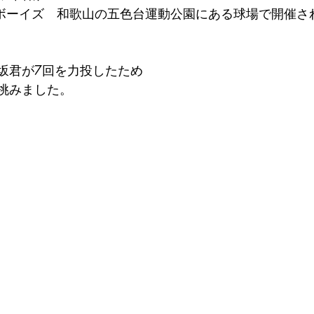
ボーイズ　和歌山の五色台運動公園にある球場で開催さ
坂君が7回を力投したため
で挑みました。