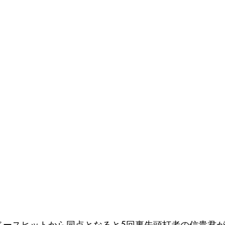
2ベースヒットから同点となると5回裏先頭打者の信貴君