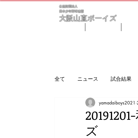
公益財団法人
​日本少年野球連盟
大阪
山直ボーイズ
ホーム
ごあいさつ
指導
全て
ニュース
試合結果
yamadaiboys2021
20191
ズ