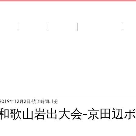
者紹介
OB進路
選手紹介
西島監督ブログ
ス
2019年12月2日
読了時間: 1分
201-和歌山岩出大会-京田辺