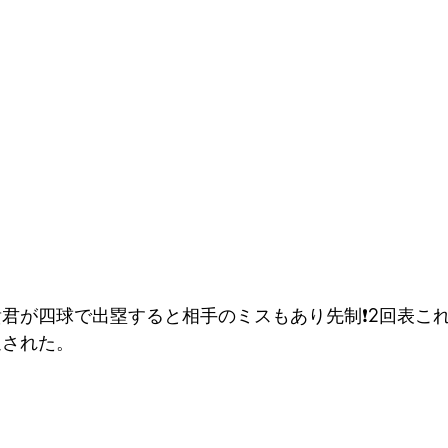
君が四球で出塁すると相手のミスもあり先制❗️2回表こ
返された。