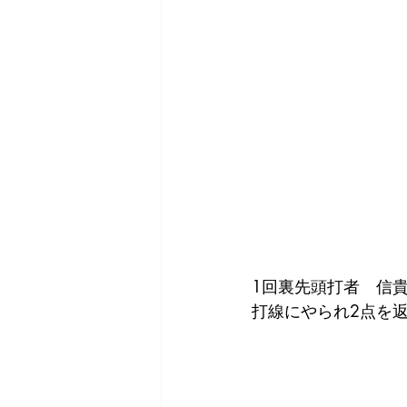
1回裏先頭打者　信貴
打線にやられ2点を