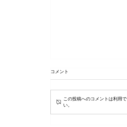
コメント
この投稿へのコメントは利用で
い。
新中学１年生集まれ！野球体
本
験会開催