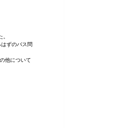
た。
るはずのバス問
その他について