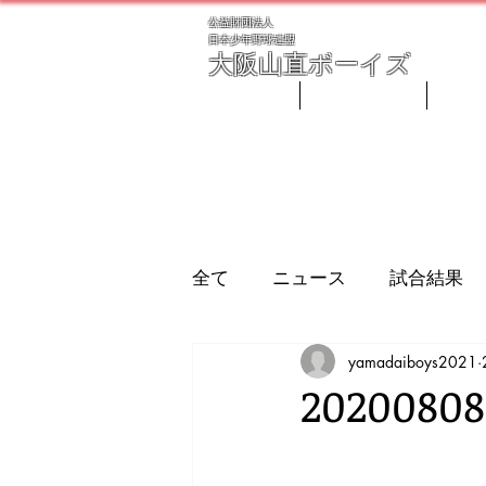
公益財団法人
​日本少年野球連盟
大阪
山直ボーイズ
ホーム
ごあいさつ
指導
全て
ニュース
試合結果
yamadaiboys2021
20200