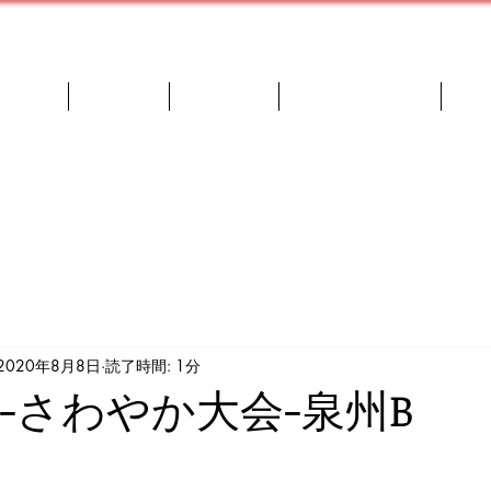
者紹介
OB進路
選手紹介
西島監督ブログ
ス
2020年8月8日
読了時間: 1分
808-さわやか大会-泉州B