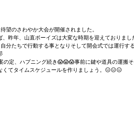
生待望のさわやか大会が開催されました。
ば、昨年、山直ボーイズは大変な時期を迎えておりまし
、自分たちで行動する事となりそして開会式では運行す

案の定、ハプニング続き😱😱😱事前に鍵や道具の運搬
くてタイムスケジュールを作りましょう。😑😑😑