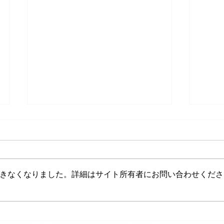
きなくなりました。詳細はサイト所有者にお問い合わせくださ
20221203-和歌山岩出大会2回
202
サイトに記載されている記事・画像等の無断複製、転載を禁じま
戦-生石ボーイズ
和歌
Copyright © 2019 Yamadai Boys All Rights Reserved.