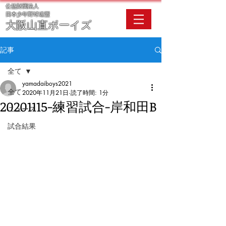
公益財団法人
​日本少年野球連盟
大阪
山直ボーイズ
記事
全て
yamadaiboys2021
全て
2020年11月21日
読了時間: 1分
20201115-練習試合-岸和田B
ニュース
試合結果