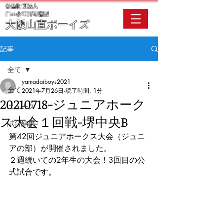
公益財団法人
​日本少年野球連盟
大阪
山直ボーイズ
記事
全て
yamadaiboys2021
全て
2021年7月26日
読了時間: 1分
20210718-ジュニアホーク
ニュース
ス大会１回戦-堺中央B
試合結果
第42回ジュニアホークス大会（ジュニ
アの部）が開催されました。
２週続いての2年生の大会！3回目の公
式試合です。