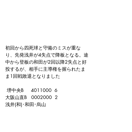
初回から四死球と守備のミスが重な
り、先発浅井が4失点で降板となる。途
中から登板の和田が2回以降2失点と好
投するが、相手に主導権を握られたま
ま1回戦敗退となりました
 堺中央B     4011000  6
大阪山直B   0002000  2
浅井(和)･和田ｰ烏山