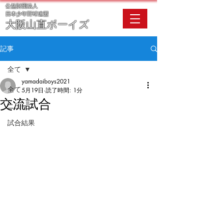
公益財団法人
​日本少年野球連盟
大阪
山直ボーイズ
記事
全て
yamadaiboys2021
全て
5月19日
読了時間: 1分
交流試合
ニュース
試合結果