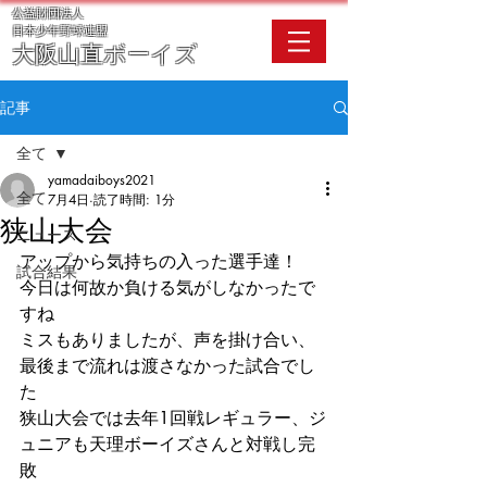
公益財団法人
​日本少年野球連盟
大阪
山直ボーイズ
記事
全て
yamadaiboys2021
全て
7月4日
読了時間: 1分
狭山大会
ニュース
アップから気持ちの入った選手達！
試合結果
今日は何故か負ける気がしなかったで
すね
ミスもありましたが、声を掛け合い、
最後まで流れは渡さなかった試合でし
た
狭山大会では去年1回戦レギュラー、ジ
ュニアも天理ボーイズさんと対戦し完
敗