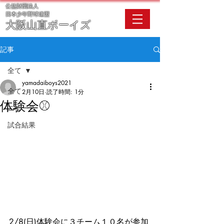
公益財団法人
​日本少年野球連盟
大阪
山直ボーイズ
記事
全て
yamadaiboys2021
全て
2月10日
読了時間: 1分
体験会⚾
ニュース
試合結果
2/8(日)体験会に３チーム１０名が参加